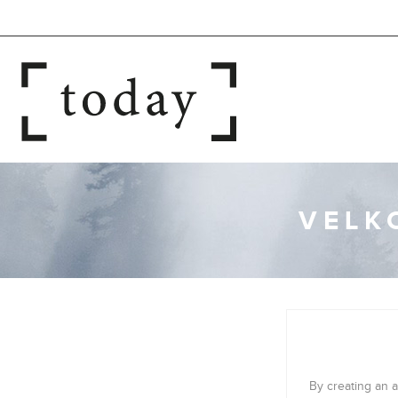
VELK
By creating an a