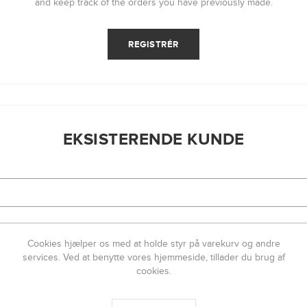
and keep track of the orders you have previously made.
EKSISTERENDE KUNDE
RD:
Glemt
Cookies hjælper os med at holde styr på varekurv og andre
services. Ved at benytte vores hjemmeside, tillader du brug af
cookies.
HUSK MIG?