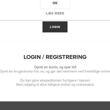
OK
LÆS MERE
LOGIN / REGISTRERING
Opret en konto, og spar tid!
Opret en brugerkonto hos os, og gør det nemmere ved fremtidige ordrer
Du kan gøre ekspeditionen hurtigere i kassen
Nem adgang til dine tidligere ordrer og ordrestatus