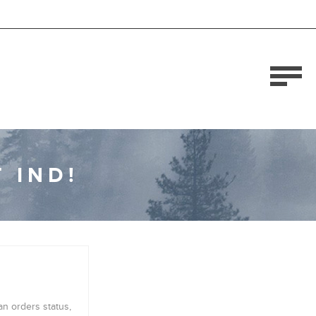
 IND!
an orders status,