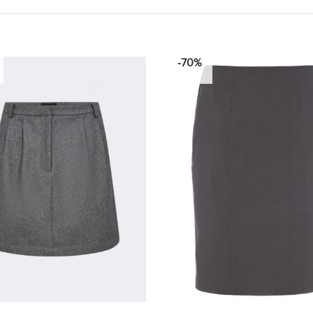
-70%
SMUGKIG
SMUGKIG
-
+
-
+