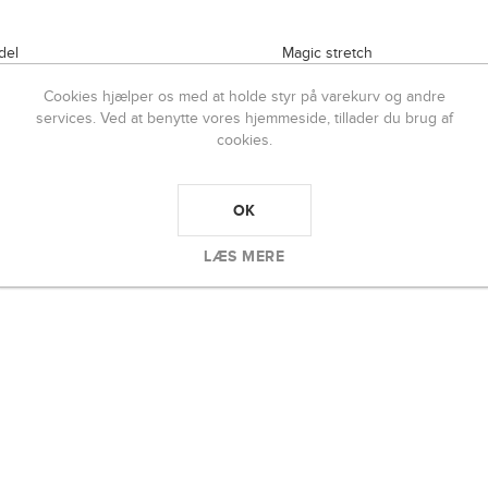
del
Magic stretch
9
13369
490,00 DKK
300,00 D
Cookies hjælper os med at holde styr på varekurv og andre
5 DKK
999,00 DKK
services. Ved at benytte vores hjemmeside, tillader du brug af
cookies.
OK
LÆS MERE