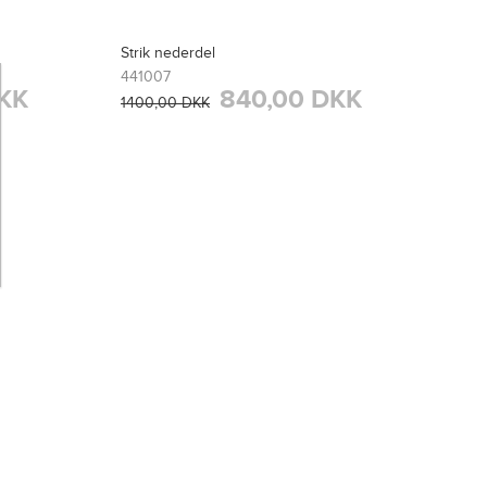
Strik nederdel
441007
KK
840,00 DKK
1400,00 DKK