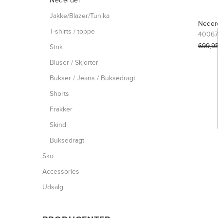
Nederdel
Jakke/Blazer/Tunika
Neder
T-shirts / toppe
40067
699,9
Strik
Bluser / Skjorter
Bukser / Jeans / Buksedragt
Shorts
Frakker
Skind
Buksedragt
Sko
Accessories
Udsalg