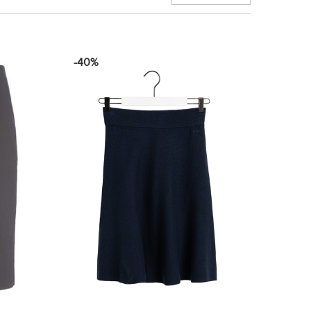
-40%
SMUGKIG
-
+