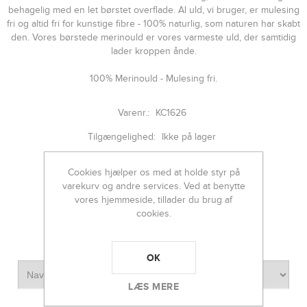
behagelig med en let børstet overflade. Al uld, vi bruger, er mulesing
fri og altid fri for kunstige fibre - 100% naturlig, som naturen har skabt
den. Vores børstede merinould er vores varmeste uld, der samtidig
lader kroppen ånde.
100% Merinould - Mulesing fri.
Varenr.:
KC1626
Tilgængelighed:
Ikke på lager
Cookies hjælper os med at holde styr på
varekurv og andre services. Ved at benytte
vores hjemmeside, tillader du brug af
cookies.
Producent:
Klitmøller
*
FARVE
OK
LÆS MERE