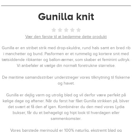
Gunilla knit
Vær den første til at bedømme dette produkt
Gunilla er en stribet strik med drop-skuldre, rund hals samt en bred rib
i manchetter og bund. Pasformen er et rummelig og kortere snit med
tætsiddende ribkanter og ballon-ærmer, som skaber et feminint udtryk.
Vi anbefaler at vælge din normalt foretrukne størrelse.
De maritime sømandsstriber understreger vores tilknytning til fiskerne
og havet.
Gunilla er dejlig varm og utrolig blød og vil derfor være perfekt på
kølige dage og aftener. Når du først har fået Gunilla strikken på, bliver
det svært at få den af igen.
Kombinérer du den med vores Lydia
bukser, får du et behageligt og hipt look til hverdagen eller
sammenkomster.
Vores børstede merinould er 100% naturlig, ekstremt blød og