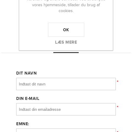
1000,00 DKK
vores hjemmeside, tillader du brug af
cookies.
-
+
OK
LÆS MERE
KONTAKT OS
DIT NAVN
*
DIN E-MAIL
*
EMNE: